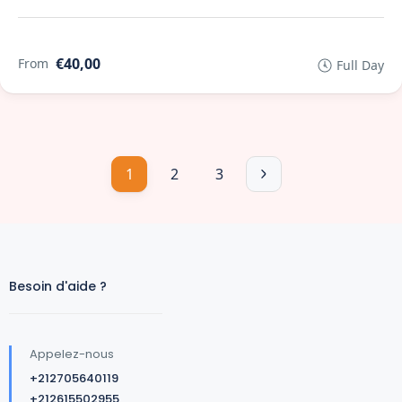
€40,00
From
Full Day
1
2
3
Besoin d'aide ?
Appelez-nous
+212705640119
+212615502955