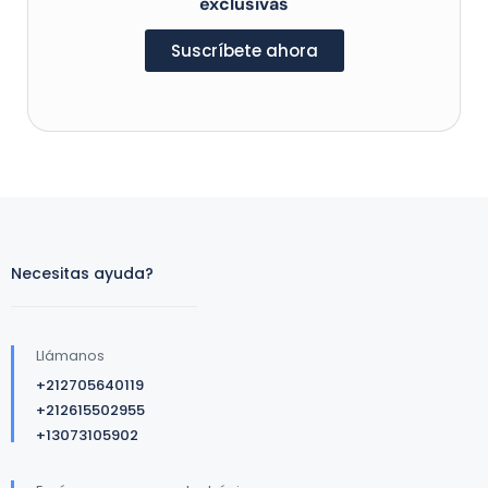
exclusivas
Suscríbete ahora
Necesitas ayuda?
Llámanos
+212705640119
+212615502955
+13073105902