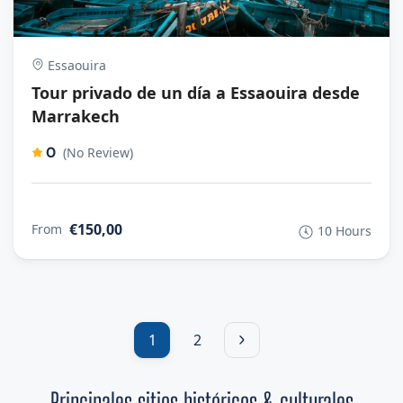
Essaouira
Tour privado de un día a Essaouira desde
Marrakech
0
(No Review)
€150,00
From
10 Hours
1
2
Principales sitios históricos & culturales